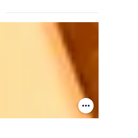
お知らせ
高校受験、最後の追い込みをプロ講師と一緒に！
高校受験に向けて苦手科目を克服するか、得意科
目をのばしていくか、プロ講師がお子様の勉強の
状況やレベルを確認し、指導していきます。高校
受験は令和８年３月４日、あと２か月をどのよう
に勉強するか、プロ講師にお任せください。 📅
2026年高校受験直前講習の概要 先生１人に生徒２
人コース（90分授業） 週１回コース（月４回）
16800円 ⇒ 15000円 週２回コース（月８
回） 30240円 ⇒ 27000円 週３回コース（月
12回） 42840円 ⇒ 38000円 （授業料は割引
になっていますが、プロ講師の授業内容は変わり
ません） 🌸無料体験授業を受けて、現在のレベル
を説明し、受験勉強内容を提案 🌸入会金無料 🌸施
設管理費 １ヶ月1100円 🌸土曜日にある受験対策
講座（集団授業）も無料で受講 高校受験、最後の
追い込みをプロ講師と一緒に！