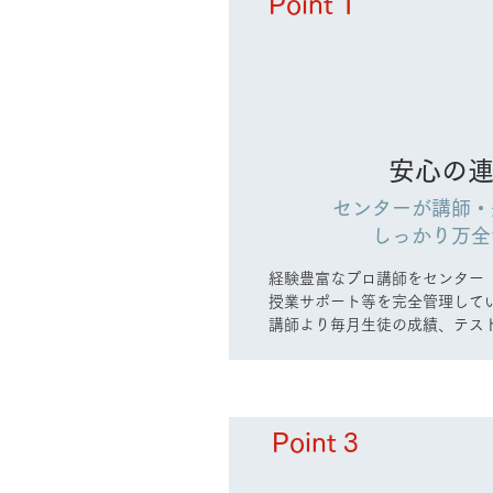
Point 1
安心の
センターが講師・
しっかり万全
経験豊富なプロ講師をセンター
授業サポート等を完全管理してい
講師より毎月生徒の成績、テス
の要望等の報告を受け、センタ
指導方法の指示、あるいは、講
生徒、保護者をサポートしてい
Point 3