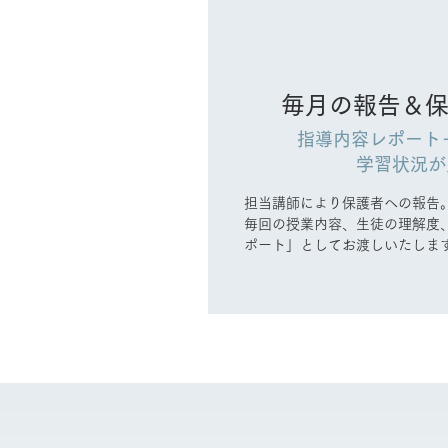
毎月の報告＆
指導内容レポート
学習状況が
担当講師により保護者への報告。
毎回の授業内容、生徒の理解度
ポート」としてお渡しいたしま
らのご要望をお聞きし、次月の
して私達がもっとも力を入れてい
月一回は保護者との面談を行い
直なご意見をお聞かせ下さい。