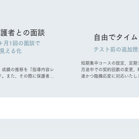
保護者との面談
自由でタイム
＋月1回の面談で
テスト前の追加授
見える化


短期集中コースの設定、定期
、成績の推移を「指導内容レ
月途中での契約回数の変更、
す。また、その際に保護者か
速かつ臨機応変に対応いたし
指導内容をお伝えします。そ
ます。

ます。その際は気兼ねなく率