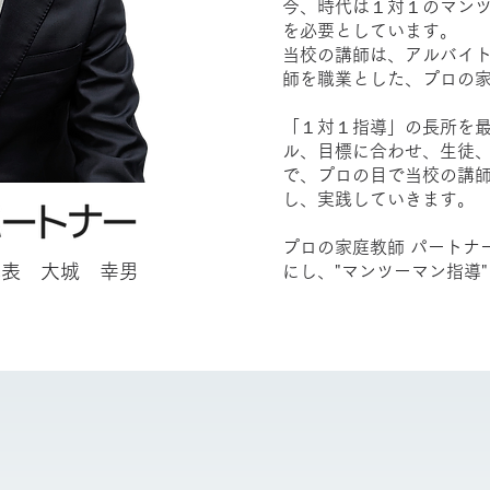
今、時代は１対１のマン
を必要としています。
当校の講師は、アルバイ
師を職業とした、プロの
「１対１指導」の長所を
ル、目標に合わせ、生徒
で、プロの目で当校の講
し、実践していきます。
プロの家庭教師 パートナ
代表 大城 幸男
にし、"マンツーマン指導