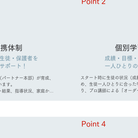
Point 2
連携体制
個別学
生徒・保護者を
成績・目標
サポート！
一人ひとり
スタート時に生徒の状況（成
（パートナー本部）が育成、
め、生徒一人ひとりに合った
ます。

り、プロ講師による「オーダ
ト結果、指導状況、家庭から
た夏休み、冬休みの長期休暇
ーから進行管理、学習計画、
ン」をご提案、作成いたしま
師交代など色々な面で講師、
ます。
Point 4