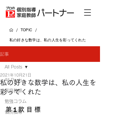
/
/
TOPIC
私の好きな数学は、私の人生を彩ってくれた
記事
All Posts
2021年10月21日
All Posts
私の好きな数学は、私の人生を
彩ってくれた
家庭教師
勉強コラム
第１款 目 標
個別指導