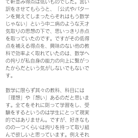
て軒並み得点は低いものでした。言い
訳をさせてもらうと、「公式やパター
ンを覚えてしまったらそれはもう数学
じゃない」という中二病のような天才
気取りの思想の下で、思いっきり赤点
を取っていたのです。ですがその低得
点を補える得点を、興味のない他の教
科で効率よく取れていたのは、数学へ
の拘りが私自身の能力の向上に繋がっ
たからだという気がしないでもないで
す。
数学に限らず其々の教科、科目には
「理想」や「想い」あるのだと思いま
す。全てをそれに則って学習をし、受
験をするというのは学生にとって現実
的ではありません。ですが、好きなも
のの一つくらいは拘りを持って取り組
んで欲しいと思っています。例えそれ